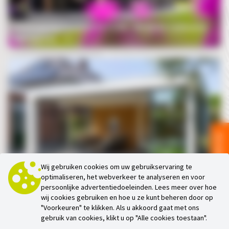
Overkapping Florence 6.5×4.3m – Moderne tuinkamer
met louvres
Ga naar 3D app
Wij gebruiken cookies om uw gebruikservaring te
Overkapping Verona 6.3x4m – Moderne buitenkamer
optimaliseren, het webverkeer te analyseren en voor
met glas
persoonlijke advertentiedoeleinden. Lees meer over hoe
wij cookies gebruiken en hoe u ze kunt beheren door op
"Voorkeuren" te klikken. Als u akkoord gaat met ons
gebruik van cookies, klikt u op "Alle cookies toestaan".