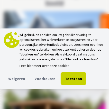
beeld
Ga naar 3D app
Wij gebruiken cookies om uw gebruikservaring te
optimaliseren, het webverkeer te analyseren en voor
persoonlijke advertentiedoeleinden. Lees meer over hoe
wij cookies gebruiken en hoe u ze kunt beheren door op
"Voorkeuren" te klikken. Als u akkoord gaat met ons
gebruik van cookies, klikt u op "Alle cookies toestaan".
Lees hier meer over onze cookies
Overkapping Palermo 5.5×3.1m – Moderne tuinkamer
met glas
Weigeren
Voorkeuren
Toestaan