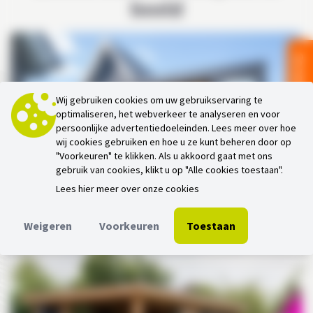
beeld
Ga naar 3D app
Wij gebruiken cookies om uw gebruikservaring te
optimaliseren, het webverkeer te analyseren en voor
persoonlijke advertentiedoeleinden. Lees meer over hoe
wij cookies gebruiken en hoe u ze kunt beheren door op
"Voorkeuren" te klikken. Als u akkoord gaat met ons
gebruik van cookies, klikt u op "Alle cookies toestaan".
Lees hier meer over onze cookies
Overkapping Palermo 5.5×3.1m – Moderne tuinkamer
met glas
Weigeren
Voorkeuren
Toestaan