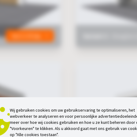
Variant 2 -
Douglas 
Open in 3D App
Wij gebruiken cookies om uw gebruikservaring te optimaliseren, het
webverkeer te analyseren en voor persoonlijke advertentiedoeleind
meer over hoe wij cookies gebruiken en hoe u ze kunt beheren door
"Voorkeuren" te klikken. Als u akkoord gaat met ons gebruik van cooki
op "Alle cookies toestaan".