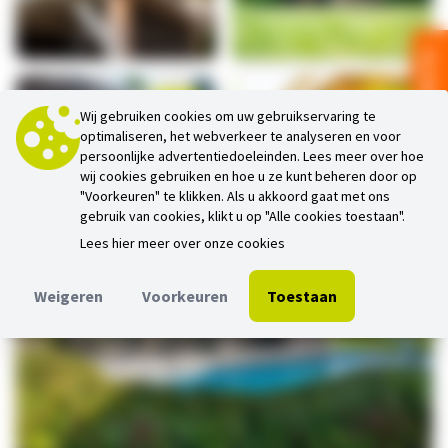
Ga naar 3D app
Wij gebruiken cookies om uw gebruikservaring te
optimaliseren, het webverkeer te analyseren en voor
persoonlijke advertentiedoeleinden. Lees meer over hoe
wij cookies gebruiken en hoe u ze kunt beheren door op
"Voorkeuren" te klikken. Als u akkoord gaat met ons
gebruik van cookies, klikt u op "Alle cookies toestaan".
Lees hier meer over onze cookies
Weigeren
Voorkeuren
Toestaan