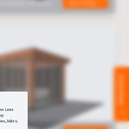
erkapping met louvre
Open in 3D App
Ga naar 3D app
en. Lees
 op
es, klikt u