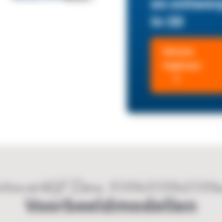
en ontwer
in 3D
Meteen
beginnen
itenverblijf Siena 3500x3500x2500
Voorbeeldmodellen