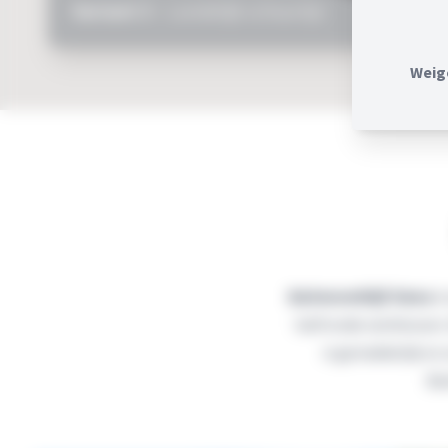
Variant 3 -
Landelijk schuurtje
Weig
Buitenverblijf Siena
is
halfronde sierklossen.
is gemakkelijk en
Bui