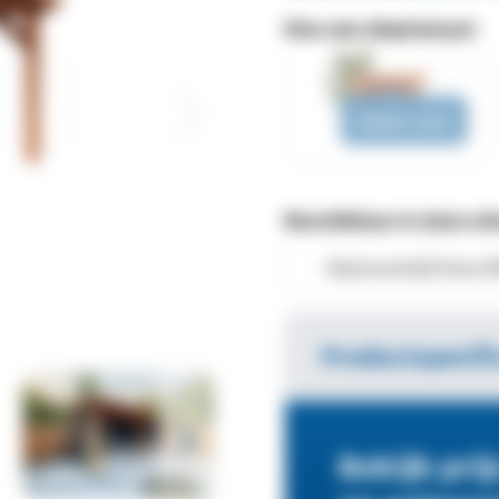
Kies een dieptemaat:
Diepte 2,5m
Beschikbaar in deze af
Productspecifi
Bekijk prij