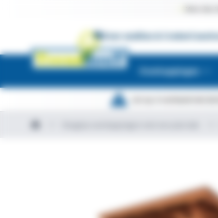
Meer dan 1
Over ons
Kies & Creëer
Constr
Overkappingen
Let op. In verband met de 
Douglas overkappingen met een plat dak