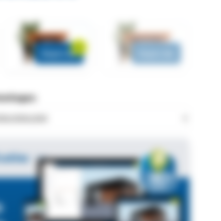
Diepte 3m
Diepte 4m
metingen:
caties
s