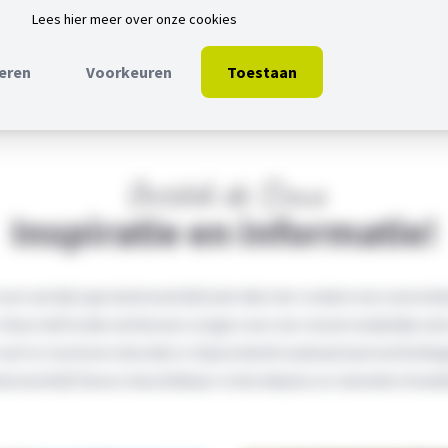
Variant 4 -
Kleine la
Open in 3D App
Lees hier meer over onze cookies
eren
Voorkeuren
Toestaan
Ontdek de Siena
Inspiratie en informatie!
 een sierlijk type buitenverblijf plat dak met rondom een overst
 Deze halfronde sierklossen zorgen voor een mooie landelijke uits
 snel te monteren doordat er bijvoorbeeld zwaluwstaartverbinding
tenverblijf Siena is beschikbaar in drie dieptes en meerdere breed