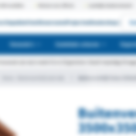
300 modellen
Meteen een offerte
Landelijk dealernetwerk
uctiepakketten
Showrooms
Projecten
Dealershop
|
Gr
Veranda's
Zadeldak schuren
Kapsc
bouwvak zijn wij in week 31 en 32 gesloten. Vanaf maandag 10 augus
Siena – Buitenverblijf plat dak
Buitenverblijf Siena 3500
Buitenver
3500x35