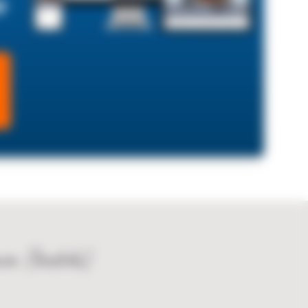
p
mm (bxdxh)