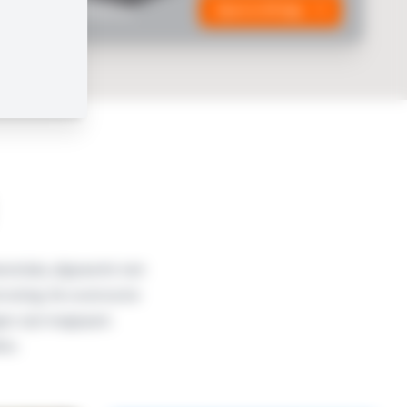
ndelijke tuinkamer
Open in 3D App
ekend dak, afgewerkt met
traling. De constructie
en zijn toegepast.
tes.