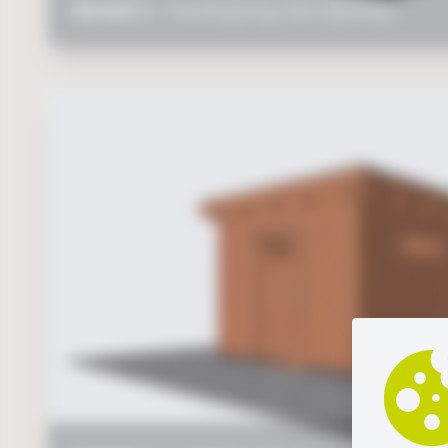
Variant 1 -
Overkapping met zijwandje