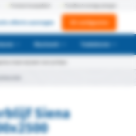
Premium bouwpakket
Trendhout montage ploegen
atis offerte aanvragen
3D-configurator
huren
Maatwerk
Toebehoren
tus staan wij weer voor je klaar.
x3500x2500
blijf Siena
00x2500