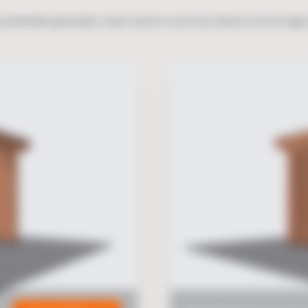
oorbeelden gemaakt, maar u kunt er ook voor kiezen om een eige