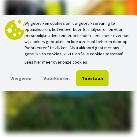
Ga naar 3D app
Wij gebruiken cookies om uw gebruikservaring te
optimaliseren, het webverkeer te analyseren en voor
persoonlijke advertentiedoeleinden. Lees meer over hoe
wij cookies gebruiken en hoe u ze kunt beheren door op
"Voorkeuren" te klikken. Als u akkoord gaat met ons
gebruik van cookies, klikt u op "Alle cookies toestaan".
Lees hier meer over onze cookies
Weigeren
Voorkeuren
Toestaan