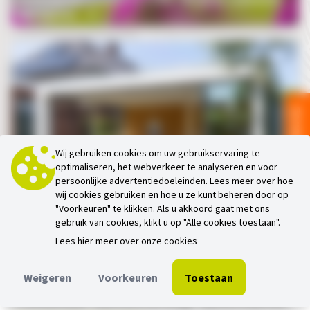
met louvres
Ga naar 3D app
Wij gebruiken cookies om uw gebruikservaring te
optimaliseren, het webverkeer te analyseren en voor
persoonlijke advertentiedoeleinden. Lees meer over hoe
Overkapping Verona 6.3x4m – Moderne buitenkamer
wij cookies gebruiken en hoe u ze kunt beheren door op
met glas
"Voorkeuren" te klikken. Als u akkoord gaat met ons
gebruik van cookies, klikt u op "Alle cookies toestaan".
Lees hier meer over onze cookies
Weigeren
Voorkeuren
Toestaan
Trendhout buitenverblijf aanschaffen