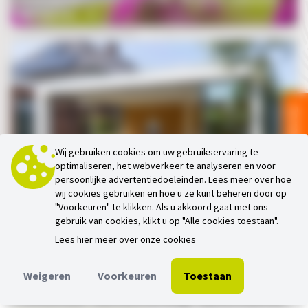
met louvres
Ga naar 3D app
Wij gebruiken cookies om uw gebruikservaring te
optimaliseren, het webverkeer te analyseren en voor
persoonlijke advertentiedoeleinden. Lees meer over hoe
Overkapping Verona 6.3x4m – Moderne buitenkamer
wij cookies gebruiken en hoe u ze kunt beheren door op
met glas
"Voorkeuren" te klikken. Als u akkoord gaat met ons
gebruik van cookies, klikt u op "Alle cookies toestaan".
Lees hier meer over onze cookies
Weigeren
Voorkeuren
Toestaan
Trendhout buitenverblijf aanschaffen