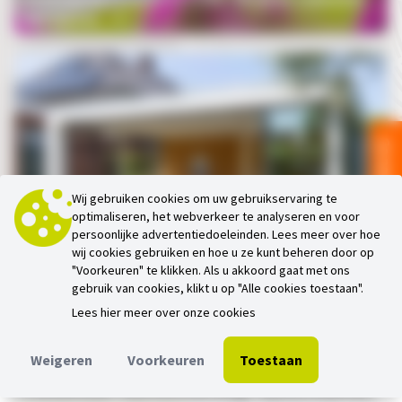
met louvres
Ga naar 3D app
Wij gebruiken cookies om uw gebruikservaring te
optimaliseren, het webverkeer te analyseren en voor
persoonlijke advertentiedoeleinden. Lees meer over hoe
Overkapping Verona 6.3x4m – Moderne buitenkamer
wij cookies gebruiken en hoe u ze kunt beheren door op
met glas
"Voorkeuren" te klikken. Als u akkoord gaat met ons
gebruik van cookies, klikt u op "Alle cookies toestaan".
Lees hier meer over onze cookies
Weigeren
Voorkeuren
Toestaan
Trendhout buitenverblijf aanschaffen