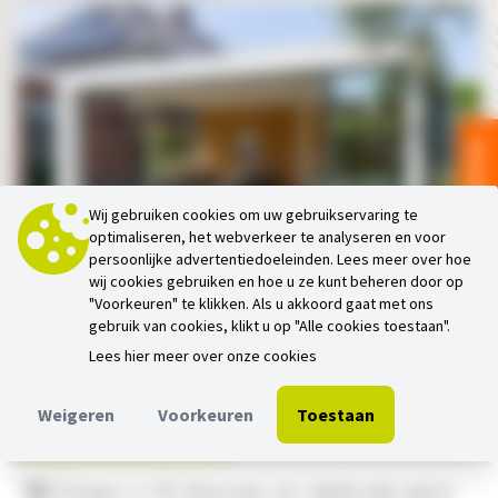
Ga naar 3D app
Wij gebruiken cookies om uw gebruikservaring te
optimaliseren, het webverkeer te analyseren en voor
Overkapping Verona 6.3x4m – Moderne buitenkamer
persoonlijke advertentiedoeleinden. Lees meer over hoe
met glas
wij cookies gebruiken en hoe u ze kunt beheren door op
"Voorkeuren" te klikken. Als u akkoord gaat met ons
gebruik van cookies, klikt u op "Alle cookies toestaan".
Lees hier meer over onze cookies
Trendhout buitenverblijf aanschaffen
Weigeren
Voorkeuren
Toestaan
“Wij kregen in de showroom een deskundig advies