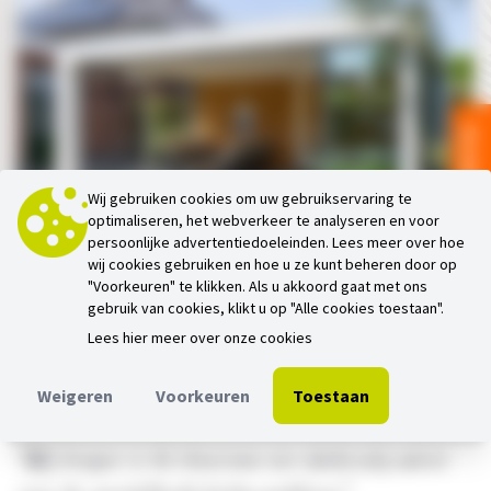
Ga naar 3D app
Wij gebruiken cookies om uw gebruikservaring te
Overkapping Verona 6.3x4m – Moderne buitenkamer
optimaliseren, het webverkeer te analyseren en voor
met glas
persoonlijke advertentiedoeleinden. Lees meer over hoe
wij cookies gebruiken en hoe u ze kunt beheren door op
"Voorkeuren" te klikken. Als u akkoord gaat met ons
gebruik van cookies, klikt u op "Alle cookies toestaan".
Lees hier meer over onze cookies
Trendhout buitenverblijf aanschaffen
Weigeren
Voorkeuren
Toestaan
“Wij kregen in de showroom een deskundig advies