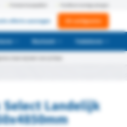
Premium bouwpakket
Trendhout montage ploegen
atis offerte aanvragen
3D-configurator
huren
Maatwerk
Toebehoren
tus staan wij weer voor je klaar.
 Select Landelijk
50x4850mm