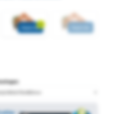
Diepte 5m
Diepte 6m
metingen:
caties