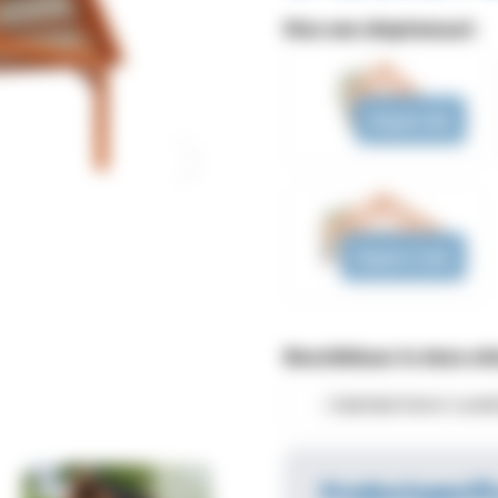
Kies een dieptemaat:
Diepte 4m
Diepte 7,5m
Beschikbaar in deze af
Productspecifi