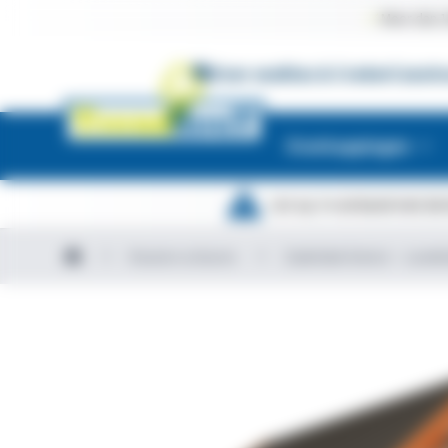
Meer dan 1
Over ons
Kies & Creëer
Constr
Overkappingen
Let op. In verband met de 
Houten schuren
Zadeldak Select – Landel