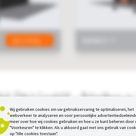
Variant 2 -
0
Open in 3D App
ak Select Landelijk – Betaalbaar en S
Unieke eigenschappen
Wij gebruiken cookies om uw gebruikservaring te optimaliseren, het
webverkeer te analyseren en voor persoonlijke advertentiedoeleind
meer over hoe wij cookies gebruiken en hoe u ze kunt beheren door
adeldak Select – Landelijk, ontworpen door Trendhout, biedt een b
"Voorkeuren" te klikken. Als u akkoord gaat met ons gebruik van cooki
op "Alle cookies toestaan".
. Dankzij de stevige basisconstructie met gordingenkap is dit buit