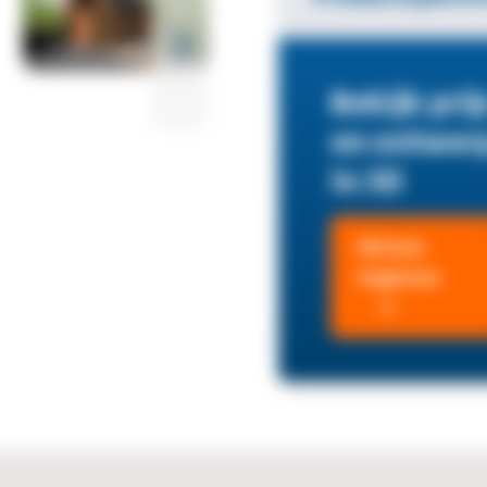
Bekijk prij
en ontwer
in 3D
Meteen
beginnen