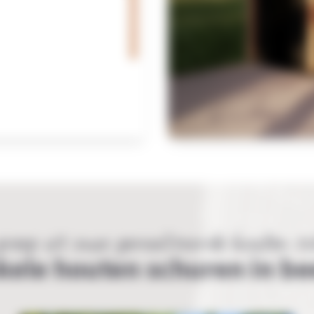
reep uit onze gerealiseerde houten s
kele houten schuren in be