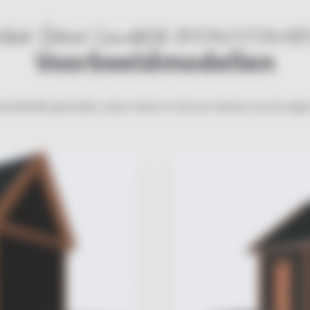
dak Select Landelijk 8450x5750x4
Voorbeeldmodellen
oorbeelden gemaakt, maar u kunt er ook voor kiezen om een eige