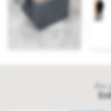
Een g
En