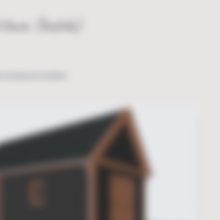
850mm (bxdxh)
n ontwerp te maken.