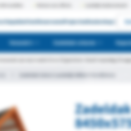
300 modellen
Meteen een offerte
Landelijk dealernetwerk
uctiepakketten
Showrooms
Projecten
Dealershop
|
Gr
Veranda's
Zadeldak schuren
Kapsc
bouwvak zijn wij in week 31 en 32 gesloten. Vanaf maandag 10 augus
ijk
Zadeldak Select Landelijk 8450x5750x4850mm
Zadeldak
8450x57