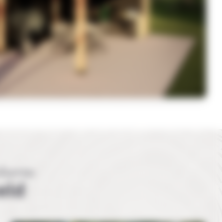
churen
eld