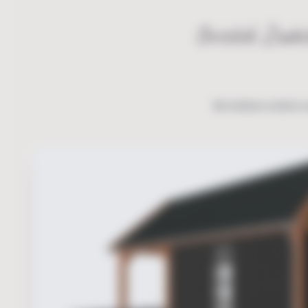
Ontdek Zadel
We hebben enkele v