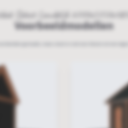
dak Select Landelijk 6700x5750x4
Voorbeeldmodellen
oorbeelden gemaakt, maar u kunt er ook voor kiezen om een eige