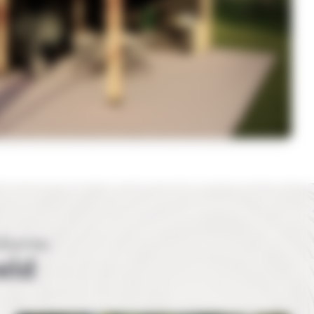
churen
eld