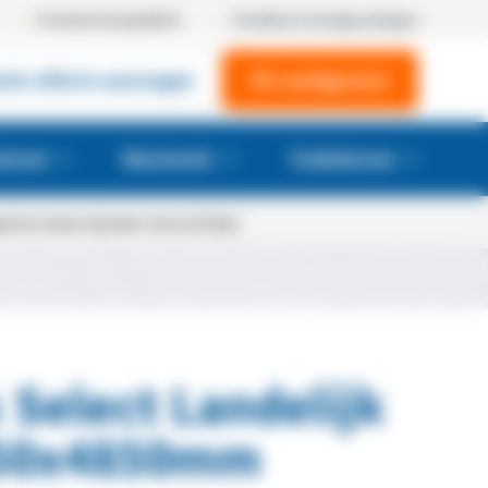
Premium bouwpakket
Trendhout montage ploegen
atis offerte aanvragen
3D-configurator
huren
Maatwerk
Toebehoren
tus staan wij weer voor je klaar.
 Select Landelijk
50x4850mm