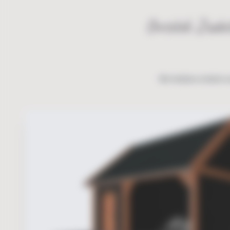
Ontdek Zadel
We hebben enkele v