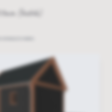
850mm (bxdxh)
n ontwerp te maken.