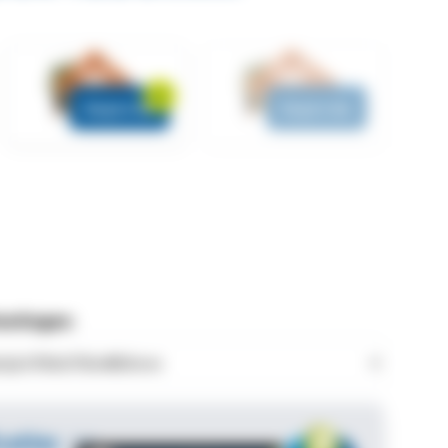
Diepte 5m
Diepte 6m
metingen:
caties