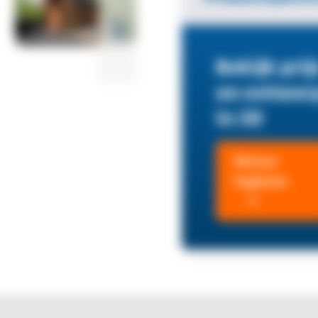
Bekijk prij
en ontwer
in 3D
Meteen
beginnen