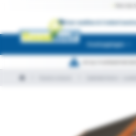
Meer dan 1
Over ons
Kies & Creëer
Constr
Overkappingen
Let op. In verband met de 
Houten schuren
Zadeldak Select – Landel