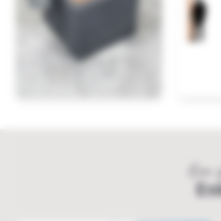
Een g
En