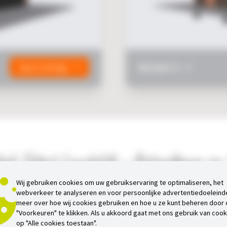
Variant 2 -
0
Open in 3D App
ak Select Landelijk – Betaalbaar en S
Unieke eigenschappen
Wij gebruiken cookies om uw gebruikservaring te optimaliseren, het
webverkeer te analyseren en voor persoonlijke advertentiedoeleind
meer over hoe wij cookies gebruiken en hoe u ze kunt beheren door
adeldak Select – Landelijk, ontworpen door Trendhout, biedt een b
"Voorkeuren" te klikken. Als u akkoord gaat met ons gebruik van cooki
op "Alle cookies toestaan".
. Dankzij de stevige basisconstructie met gordingenkap is dit buit