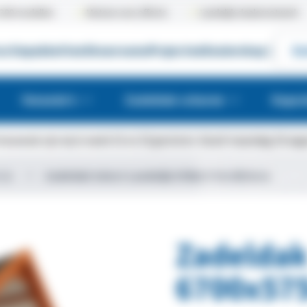
300 modellen
Meteen een offerte
Landelijk dealernetwerk
uctiepakketten
Showrooms
Projecten
Dealershop
|
Gr
Veranda's
Zadeldak schuren
Kapsc
bouwvak zijn wij in week 31 en 32 gesloten. Vanaf maandag 10 augus
ijk
Zadeldak Select Landelijk 6700x5750x4850mm
Zadeldak
6700x57