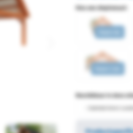
Kies een dieptemaat:
Diepte 4m
Diepte 7,5m
Beschikbaar in deze af
Productspecifi