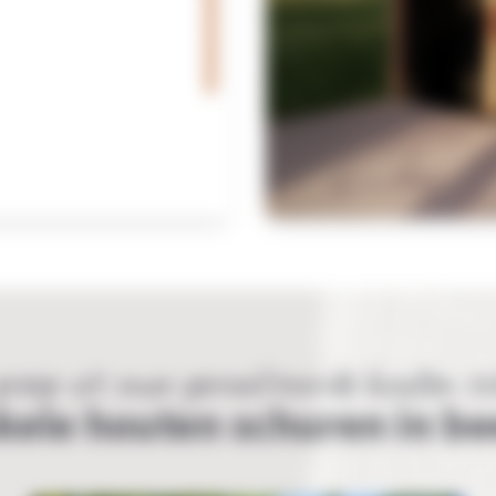
reep uit onze gerealiseerde houten s
kele houten schuren in be