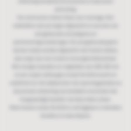
afwerking benadrukt de exclusieve en duurzame
uitstraling.
De constructie is direct klaar voor montage. Alle
onderdelen zijn op lengte afgewerkt en voorzien van
voorgeboorde schroefgaten en
positioneringsmarkeringen. De voorgeboorde gaten
kunnen netjes worden afgewerkt met houten doken,
wat zorgt voor een strak en verzorgd eindresultaat.
Met stevige staanders en ringbalken van 140×140 mm
en een royale nokhoogte straalt De Delle kracht en
stabiliteit uit. Het dakbeschot met sponningplanken en
de premium afwerking van boeidelen versterken het
hoogwaardige karakter van deze eiken schuur.
Eiken houten schuur De Delle is verkrijgbaar in meerdere
breedtes en twee dieptes.