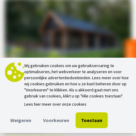
Ga naar 3D app
Wij gebruiken cookies om uw gebruikservaring te
optimaliseren, het webverkeer te analyseren en voor
persoonlijke advertentiedoeleinden. Lees meer over hoe
Zadeldak XXL 15000×6000 – Tuinkamer met schuur en
wij cookies gebruiken en hoe u ze kunt beheren door op
zolder
"Voorkeuren" te klikken. Als u akkoord gaat met ons
gebruik van cookies, klikt u op "Alle cookies toestaan".
Lees hier meer over onze cookies
Weigeren
Voorkeuren
Toestaan
Trendhout buitenverblijf met zadeldak