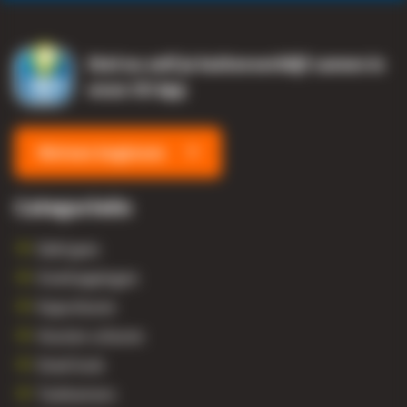
Brochure aanvragen
Stel nu zelf je buitenverblijf samen in
onze 3D App
Meteen beginnen
Categorieën
Daktypes
Overkappingen
Kapschuren
Houten schuren