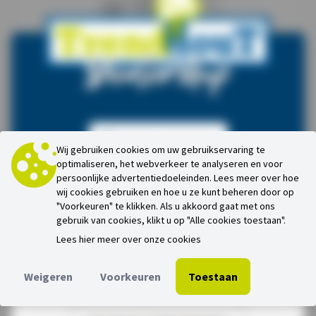
Dealershop
Inloggen als dealer
Combinatieset Meranti raamkozijn
Wij gebruiken cookies om uw gebruikservaring te
1548x1374 - Wit - draai/kiep (LD) + vast
optimaliseren, het webverkeer te analyseren en voor
persoonlijke advertentiedoeleinden. Lees meer over hoe
Dealeraccount aanvragen
€
1590
,
00
wij cookies gebruiken en hoe u ze kunt beheren door op
"Voorkeuren" te klikken. Als u akkoord gaat met ons
gebruik van cookies, klikt u op "Alle cookies toestaan".
Ontdek de extra gunstige dealerprijzen bij
Lees hier meer over onze cookies
Trendhout.
Weigeren
Voorkeuren
Toestaan