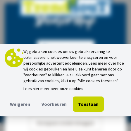
Dealershop
Balken eiken 70x200 fijnbezaagd
Inloggen als dealer
Wij gebruiken cookies om uw gebruikservaring te
€
100
,
05
optimaliseren, het webverkeer te analyseren en voor
persoonlijke advertentiedoeleinden. Lees meer over hoe
Dealeraccount aanvragen
wij cookies gebruiken en hoe u ze kunt beheren door op
"Voorkeuren" te klikken. Als u akkoord gaat met ons
gebruik van cookies, klikt u op "Alle cookies toestaan".
Ontdek de extra gunstige dealerprijzen bij
Lees hier meer over onze cookies
Trendhout.
Vragen over Eiken balken en regels
fijnbezaagd
Weigeren
Voorkeuren
Toestaan
Veelgestelde vragen
Doorgaan zonder inloggen