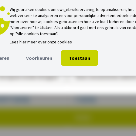
Wij gebruiken cookies om uw gebruikservaring te optimaliseren, het
webverkeer te analyseren en voor persoonlijke advertentiedoeleind
meer over hoe wij cookies gebruiken en hoe u ze kunt beheren door
Inloggen als dealer
Dealeraccount aanvragen
"Voorkeuren" te klikken. Als u akkoord gaat met ons gebruik van cooki
op "Alle cookies toestaan".
Lees hier meer over onze cookies
Ontdek de extra gunstige dealerprijzen bij Trendhout.
eren
Voorkeuren
Toestaan
ule H 2230x2270mm
Wandmodule H 2230x2
Doorgaan zonder inloggen
Naar consumenten-websit
chuifwand
glazen schuifwand
huivend Ral 9016
rechtsschuivend Ral 900
wit 3-sporig
3-sporig
Bekijk