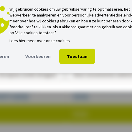
Wij gebruiken cookies om uw gebruikservaring te optimaliseren, het
webverkeer te analyseren en voor persoonlijke advertentiedoeleind
meer over hoe wij cookies gebruiken en hoe u ze kunt beheren door
Inloggen als dealer
Dealeraccount aanvragen
"Voorkeuren" te klikken. Als u akkoord gaat met ons gebruik van cooki
op "Alle cookies toestaan".
Lees hier meer over onze cookies
Ontdek de extra gunstige dealerprijzen bij Trendhout.
eren
Voorkeuren
Toestaan
ule H 2230x2270mm
Wandmodule H 2230x2
Doorgaan zonder inloggen
Naar consumenten-websit
chuifwand
glazen schuifwand
uivend Ral 9016
linksschuivend Ral 9005 
wit 3-sporig
sporig
Bekijk