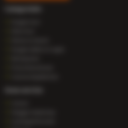
Categorieën
Douglas hout
Eiken hout
Ramen en deuren
Douglas balken en regels
Betonpoeren
Promotiemateriaal
Constructiepakketten
Onze service
Contact
Inloggen dealershop
Leveringsinformatie