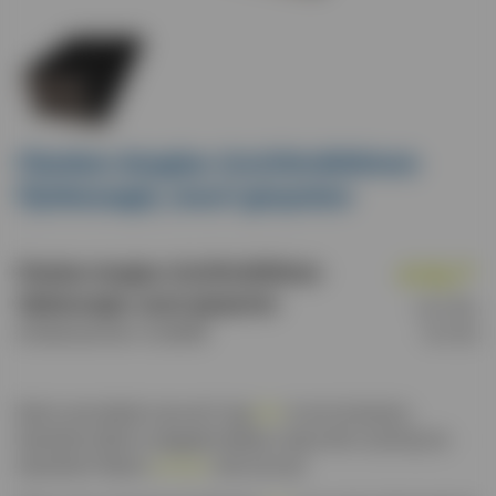
Planken douglas 22x250x4000mm
fijnbezaagd, zwart gespoten
€
32
,
Planken douglas 22x250x4000mm
05
fijnbezaagd, zwart gespoten
per stuk,
Artikelnummer: 13.25040
incl. btw
Bent u een dealer van ons? Log
hier
in om te kunnen
bestellen. Bent u nog geen dealer, maar wilt u ook bij ons
bestellen? Neem
contact
met ons op!