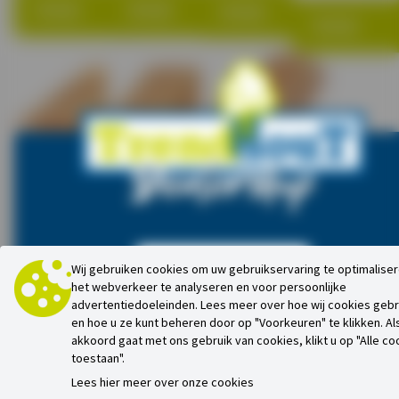
Bekijk
Bekijk
Bekijk
Bekijk
Dealershop
Planken
Planken
Schaaldelen
douglas
douglas
douglas
22x250mm
32x200mm
20x180-220
Inloggen als dealer
Wij gebruiken cookies om uw gebruikservaring te optimaliser
vers
vers
het webverkeer te analyseren en voor persoonlijke
vers
advertentiedoeleinden. Lees meer over hoe wij cookies geb
fijnbezaagd
fijnbezaagd
fijnbezaagd
Dealeraccount aanvragen
en hoe u ze kunt beheren door op "Voorkeuren" te klikken. Al
akkoord gaat met ons gebruik van cookies, klikt u op "Alle co
toestaan".
Bekijk
Bekijk
Bekijk
Lees hier meer over onze cookies
Ontdek de extra gunstige dealerprijzen bij Trendhout.