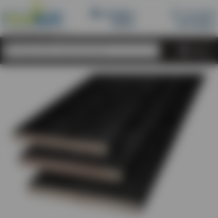
Inloggen
Account
Dealershop
dealer
aanvragen
Menu