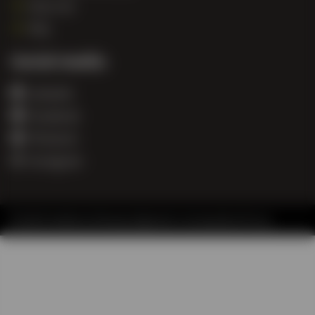
Over ons
FAQ
Social media
LinkedIn
Facebook
Pinterest
Instagram
© 2026 Trendhout |
Sitemap
|
Algemene voorwaarden
|
Privacy