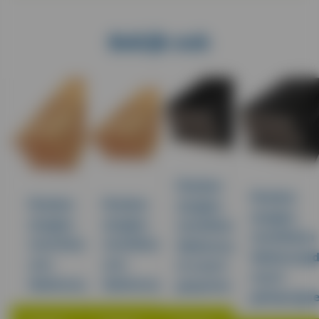
Bekijk ook
Planken
Planken
Planken
Planken
douglas
douglas
douglas
douglas
22x200mm
22x200mm
22x150mm
22x200mm
fijnbezaagd,
fijnbezaag
vers
vers
2x zwart
zwart
fijnbezaagd
fijnbezaagd
gespoten
geïmpregn