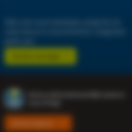
Alles over onze werkwijze, projecten en
meer lees je in onze brochure. Vraag hem
gratis aan.
Brochure aanvragen
Stel nu zelf je buitenverblijf samen in
onze 3D App
Meteen beginnen