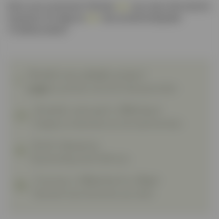
Bent u een consument? Klik dan
hier
voor meer informatie &
inspiratie. Of vraag ons
hier
naar uw dichtstbijzijnde
Trendhout dealer!
Ontdek onze zakelijke prijzen!
Login
en profiteer van extra inkoopvoordeel.
Grootste voorraad in Nederland
Douglas en eikenhout uit voorraad leverbaar.
Gratis bezorging
Bij besteding vanaf 1500 euro.
Levering in Nederland en België
Meerdere levermomenten per week.