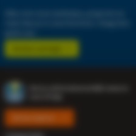
Alles over onze werkwijze, projecten en
meer lees je in onze brochure. Vraag hem
gratis aan.
Brochure aanvragen
Stel nu zelf je buitenverblijf samen in
onze 3D App
Meteen beginnen
Categorieën