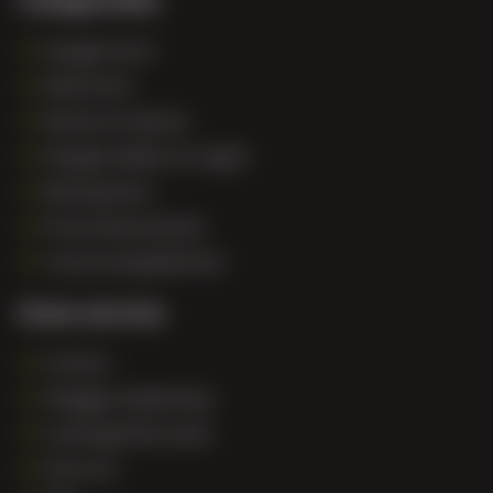
Douglas hout
Eiken hout
Ramen en deuren
Douglas balken en regels
Betonpoeren
Promotiemateriaal
Constructiepakketten
Onze service
Contact
Inloggen dealershop
Leveringsinformatie
Over ons