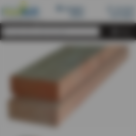
Inloggen
Account
Dealershop
dealer
aanvragen
Menu