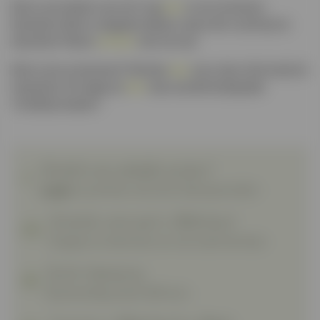
Bent u een dealer van ons? Log
hier
in om te kunnen
bestellen. Bent u nog geen dealer, maar wilt u ook bij ons
bestellen? Neem
contact
met ons op!
Bent u een consument? Klik dan
hier
voor meer informatie &
inspiratie. Of vraag ons
hier
naar uw dichtstbijzijnde
Trendhout dealer!
Ontdek onze zakelijke prijzen!
Login
en profiteer van extra inkoopvoordeel.
Grootste voorraad in Nederland
Douglas en eikenhout uit voorraad leverbaar.
Gratis bezorging
Bij besteding vanaf 1500 euro.