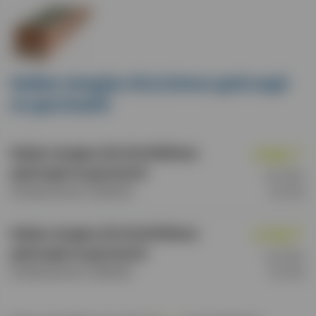
Balken douglas 65x210mm gedroogd
en geschaafd
€
63
,
Balken douglas 65x210x4000mm
15
gedroogd en geschaafd
per stuk,
Artikelnummer: 20.65214
incl. btw
€
78
,
Balken douglas 65x210x5000mm
95
gedroogd en geschaafd
per stuk,
Artikelnummer: 20.65215
incl. btw