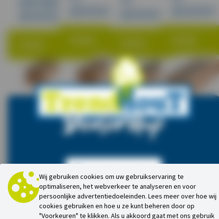
gedroogd en
geschaafd
geschaafd
geschaafd
geschaafd
Bekijk
Bekijk
Bekijk
Bekijk
Dealershop
Balken
Balken
douglas
douglas
Balken
Balken
45x145mm
45x160mm
douglas
douglas
gedroogd
gedroogd
65x190mm
65x145mm
en
en
gedroogd
gedroogd
Inloggen als dealer
Wij gebruiken cookies om uw gebruikservaring te
geschaafd
geschaafd
en
en
optimaliseren, het webverkeer te analyseren en voor
geschaafd
geschaafd
persoonlijke advertentiedoeleinden. Lees meer over hoe wij
Dealeraccount aanvragen
cookies gebruiken en hoe u ze kunt beheren door op
Bekijk
Bekijk
"Voorkeuren" te klikken. Als u akkoord gaat met ons gebruik