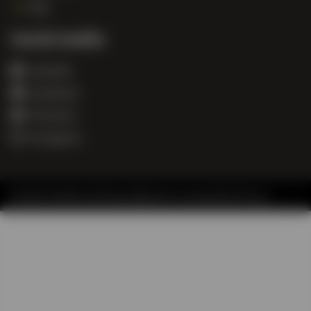
FAQ
Social media
LinkedIn
Facebook
Pinterest
Instagram
© 2026 Trendhout |
Sitemap
|
Algemene voorwaarden
|
Privacy